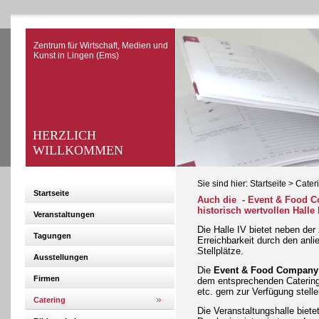
Zentrum für Wirtschaft, Medien und
Kunst in Lingen (Ems)
HERZLICH
WILLKOMMEN
Sie sind hier:
Startseite
>
Cater
Startseite
Auch die - Event & Food C
historisch wertvollen Halle
Veranstaltungen
Die Halle IV bietet neben der
Tagungen
Erreichbarkeit durch den an
Stellplätze.
Ausstellungen
Die
Event & Food Compan
Firmen
dem entsprechenden Catering 
etc. gern zur Verfügung stelle
Catering
Die Veranstaltungshalle biete