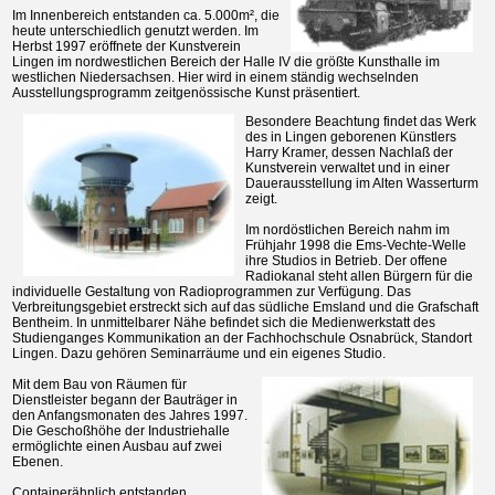
Im Innenbereich entstanden ca. 5.000m², die
heute unterschiedlich genutzt werden. Im
Herbst 1997 eröffnete der Kunstverein
Lingen im nordwestlichen Bereich der Halle IV die größte Kunsthalle im
westlichen Niedersachsen. Hier wird in einem ständig wechselnden
Ausstellungsprogramm zeitgenössische Kunst präsentiert.
Besondere Beachtung findet das Werk
des in Lingen geborenen Künstlers
Harry Kramer, dessen Nachlaß der
Kunstverein verwaltet und in einer
Dauerausstellung im Alten Wasserturm
zeigt.
Im nordöstlichen Bereich nahm im
Frühjahr 1998 die Ems-Vechte-Welle
ihre Studios in Betrieb. Der offene
Radiokanal steht allen Bürgern für die
individuelle Gestaltung von Radioprogrammen zur Verfügung. Das
Verbreitungsgebiet erstreckt sich auf das südliche Emsland und die Grafschaft
Bentheim. In unmittelbarer Nähe befindet sich die Medienwerkstatt des
Studienganges Kommunikation an der Fachhochschule Osnabrück, Standort
Lingen. Dazu gehören Seminarräume und ein eigenes Studio.
Mit dem Bau von Räumen für
Dienstleister begann der Bauträger in
den Anfangsmonaten des Jahres 1997.
Die Geschoßhöhe der Industriehalle
ermöglichte einen Ausbau auf zwei
Ebenen.
Containerähnlich entstanden