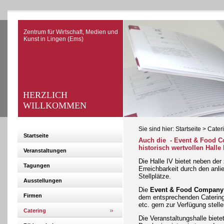
Zentrum für Wirtschaft, Medien und
Kunst in Lingen (Ems)
HERZLICH
WILLKOMMEN
Sie sind hier:
Startseite
>
Cater
Startseite
Auch die - Event & Food C
historisch wertvollen Halle
Veranstaltungen
Die Halle IV bietet neben der
Tagungen
Erreichbarkeit durch den an
Stellplätze.
Ausstellungen
Die
Event & Food Compan
Firmen
dem entsprechenden Catering 
etc. gern zur Verfügung stelle
Catering
Die Veranstaltungshalle biete