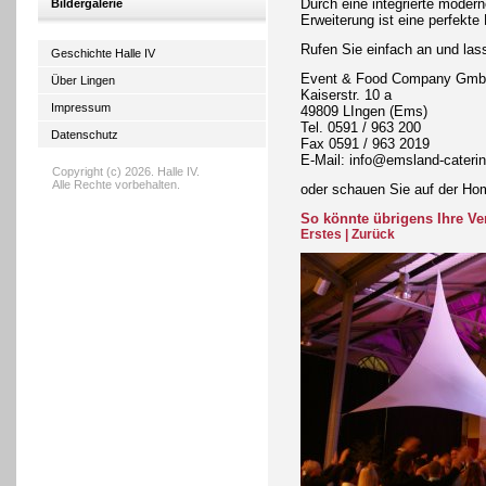
Durch eine integrierte moder
Bildergalerie
Erweiterung ist eine perfekte
Rufen Sie einfach an und lass
Geschichte Halle IV
Event & Food Company Gm
Über Lingen
Kaiserstr. 10 a
Impressum
49809 LIngen (Ems)
Tel. 0591 / 963 200
Datenschutz
Fax 0591 / 963 2019
E-Mail: info@emsland-cateri
Copyright (c) 2026. Halle IV.
Alle Rechte vorbehalten.
oder schauen Sie auf der H
So könnte übrigens Ihre Ve
Erstes
|
Zurück